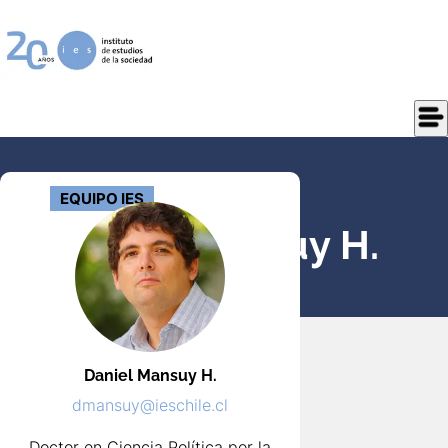
EQUIPO IES
Daniel
Mansuy H.
Daniel
Mansuy H.
dmansuy@ieschile.cl
Doctor en Ciencia Política por la