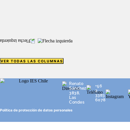
VER TODAS LAS COLUMNAS
Renato
+56
Sánchez
2
3838,
3383
Las
6078
Condes
Política de protección de datos personales