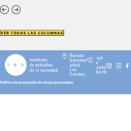
VER TODAS LAS COLUMNAS
Renato
+56
Sánchez
2
3838,
3383
Las
6078
Condes
Política de protección de datos personales