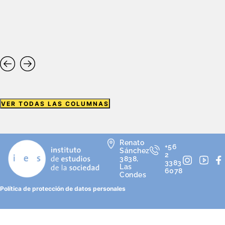
VER TODAS LAS COLUMNAS
Renato
+56
Sánchez
2
3838,
3383
Las
6078
Condes
Política de protección de datos personales