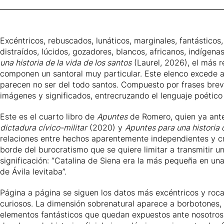
Excéntricos, rebuscados, lunáticos, marginales, fantásticos,
distraídos, lúcidos, gozadores, blancos, africanos, indígen
una historia de la vida de los santos
(Laurel, 2026), el más r
componen un santoral muy particular. Este elenco excede al d
parecen no ser del todo santos. Compuesto por frases breví
imágenes y significados, entrecruzando el lenguaje poético
Este es el cuarto libro de
Apuntes
de Romero, quien ya ante
dictadura cívico-militar
(2020) y
Apuntes para una historia 
relaciones entre hechos aparentemente independientes y cr
borde del burocratismo que se quiere limitar a transmitir 
significación: “Catalina de Siena era la más pequeña en una
de Ávila
levitaba”.
Página a página se siguen los datos más excéntricos y roc
curiosos. La dimensión sobrenatural aparece a borbotones, p
elementos fantásticos que quedan expuestos ante nosotros,