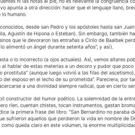
uentes ni las notas al pie, no es relevante la congruencia c
 apunta a otra dirección: hacer que el lenguaje llano, breve
e lo humano.
conocidos, desde san Pedro y los apóstoles hasta san
Juan 
vila, Agustín de Hipona o Esteban). Sin embargo, también h
esinos que le devoraron las entrañas a Cirilo de Baalbek per
 lo alimentó un ángel durante setenta años”, y así).
sta o lo incorrecto (a ojos actuales). Así, vemos altares p
l hablar de estas materias a un decoro y pudor que poco 
prostituta” (aunque luego volvió a las filas del ascetismo),
eo del esposo en el lecho de su prometida”. Pareciera, por t
 acercarse a una divinidad siempre radical, que en cierto sen
il constructor del humor poético. La solemnidad de la entre
ero ríen, cuentan chistes, tocan instrumentos, gastan broma
ice la primera frase del libro. “San Bernardino no paraba de
 que sufrieron aquellos que perdieron la vida en nombre de D
, como queda claro en este volumen, la enorme multiplicida