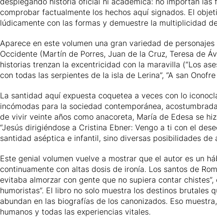
desplegando historia oficial ni académica: no importan las f
comprobar factualmente los hechos aquí signados. El objetivo
lúdicamente con las formas y demuestre la multiplicidad d
Aparece en este volumen una gran variedad de personajes 
Occidente (Martín de Porres, Juan de la Cruz, Teresa de Á
historias trenzan la excentricidad con la maravilla (“Los as
con todas las serpientes de la isla de Lerina”, “A san Onofre
La santidad aquí expuesta coquetea a veces con lo iconocla
incómodas para la sociedad contemporánea, acostumbrada a
de vivir veinte años como anacoreta, María de Edesa se hizo 
“Jesús dirigiéndose a Cristina Ebner: Vengo a ti con el des
santidad aséptica e infantil, sino diversas posibilidades de
Este genial volumen vuelve a mostrar que el autor es un háb
continuamente con altas dosis de ironía. Los santos de Rom
evitaba almorzar con gente que no supiera contar chistes”, d
humoristas”. El libro no solo muestra los destinos brutales
abundan en las biografías de los canonizados. Eso muestra
humanos y todas las experiencias vitales.