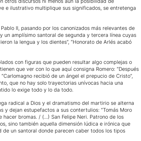
on otros discursos ni menos aún la posibilidad de
 e ilustrativo multiplique sus significados, se entretenga
Pablo II
, pasando por los canonizados más relevantes de
ay un amplísimo santoral de segunda y tercera línea cuyas
dieron la lengua y los dientes”, “Honorato de Arlés acabó
oblados con figuras que pueden resultar algo complejas o
tienen que ver con lo que aquí consigna Romero: “Después
 “
Carlomagno
recibió de un ángel el prepucio de Cristo”,
anto, que no hay solo trayectorias unívocas hacia una
tido lo exige todo y lo da todo.
ga radical a Dios y el dramatismo del martirio se alterna
s y dejan estupefactos a sus contertulios: “
Tomás Moro
 hacer bromas. / (...) San Felipe Neri. Patrono de los
ios, sino también aquella dimensión lúdica e irónica que
d de un santoral donde parecen caber todos los tipos