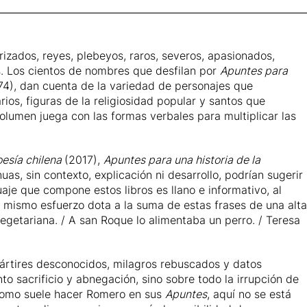
irizados, reyes, plebeyos, raros, severos, apasionados,
es. Los cientos de nombres que desfilan por
Apuntes para
74), dan cuenta de la variedad de personajes que
ios, figuras de la religiosidad popular y santos que
lumen juega con las formas verbales para multiplicar las
oesía chilena
(2017),
Apuntes para una historia de la
s, sin contexto, explicación ni desarrollo, podrían sugerir
e que compone estos libros es llano e informativo, al
e mismo esfuerzo dota a la suma de estas frases de una alta
egetariana. / A san Roque lo alimentaba un perro. /
Teresa
mártires desconocidos, milagros rebuscados y datos
to sacrificio y abnegación, sino sobre todo la irrupción de
 como suele hacer Romero en sus
Apuntes
, aquí no se está