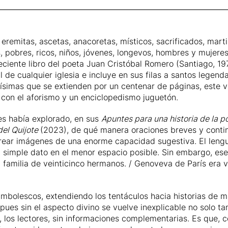
 eremitas, ascetas, anacoretas, místicos, sacrificados, mart
as, pobres, ricos, niños, jóvenes, longevos, hombres y mujer
eciente libro del poeta
Juan Cristóbal Romero
(Santiago, 19
e cualquier iglesia e incluye en sus filas a santos legendar
simas que se extienden por un centenar de páginas, este vo
 con el aforismo y un enciclopedismo juguetón.
s había explorado, en sus
Apuntes para una historia de la p
del Quijote
(2023), de qué manera oraciones breves y continua
ear imágenes de una enorme capacidad sugestiva. El lenguaj
un simple dato en el menor espacio posible. Sin embargo, es
 familia de veinticinco hermanos. / Genoveva de París era v
ambolescos, extendiendo los tentáculos hacia historias de 
ues sin el aspecto divino se vuelve inexplicable no solo tan
 los lectores, sin informaciones complementarias. Es que,