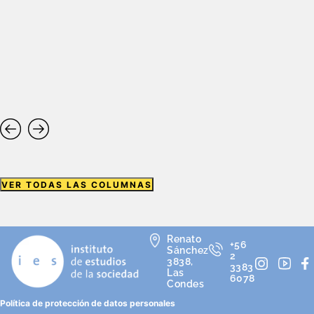
VER TODAS LAS COLUMNAS
Renato
+56
Sánchez
2
3838,
3383
Las
6078
Condes
Política de protección de datos personales