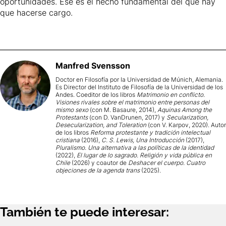
oportunidades. Ese es el hecho fundamental del que hay
que hacerse cargo.
Manfred
Svensson
Doctor en Filosofía por la Universidad de Múnich, Alemania.
Es Director del Instituto de Filosofía de la Universidad de los
Andes. Coeditor de los libros
Matrimonio en conflicto.
Visiones rivales sobre el matrimonio entre personas del
mismo sexo
(con M. Basaure, 2014),
Aquinas Among the
Protestants
(con D. VanDrunen, 2017) y
Secularization,
Desecularization, and Toleration
(con V. Karpov, 2020). Autor
de los libros
Reforma protestante y tradición intelectual
cristiana
(2016),
C. S. Lewis, Una Introducción
(2017),
Pluralismo. Una alternativa a las políticas de la identidad
(2022),
El lugar de lo sagrado. Religión y vida pública en
Chile
(2026) y coautor de
Deshacer el cuerpo. Cuatro
objeciones de la agenda trans
(2025).
También te puede interesar: