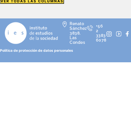
VER TODAS LAS COLUMNAS
Renato
+56
Sánchez
2
3838,
3383
Las
6078
Condes
Política de protección de datos personales