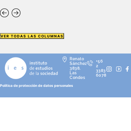
VER TODAS LAS COLUMNAS
Renato
+56
Sánchez
2
3838,
3383
Las
6078
Condes
Política de protección de datos personales