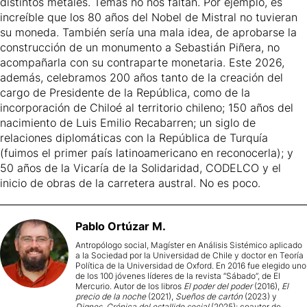
distintos metales. Temas no nos faltan. Por ejemplo, es
increíble que los 80 años del Nobel de Mistral no tuvieran
su moneda. También sería una mala idea, de aprobarse la
construcción de un monumento a Sebastián Piñera, no
acompañarla con su contraparte monetaria. Este 2026,
además, celebramos 200 años tanto de la creación del
cargo de Presidente de la República, como de la
incorporación de Chiloé al territorio chileno; 150 años del
nacimiento de Luis Emilio Recabarren; un siglo de
relaciones diplomáticas con la República de Turquía
(fuimos el primer país latinoamericano en reconocerla); y
50 años de la Vicaría de la Solidaridad, CODELCO y el
inicio de obras de la carretera austral. No es poco.
Pablo
Ortúzar M.
Antropólogo social, Magíster en Análisis Sistémico aplicado
a la Sociedad por la Universidad de Chile y doctor en Teoría
Política de la Universidad de Oxford. En 2016 fue elegido uno
de los 100 jóvenes líderes de la revista “Sábado”, de El
Mercurio. Autor de los libros
El poder del poder
(2016),
El
precio de la noche
(2021),
Sueños de cartón
(2023) y
Dignos. Crónica del estallido social
(2025); coautor de